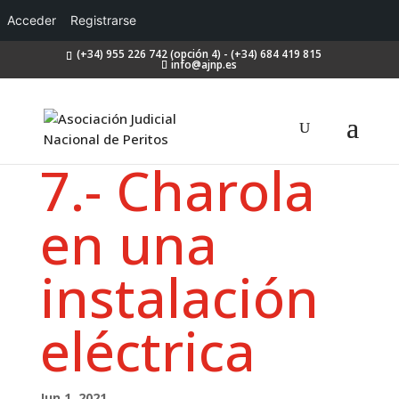
Acceder
Registrarse
(+34) 955 226 742 (opción 4) - (+34) 684 419 815
info@ajnp.es
7.- Charola
en una
instalación
eléctrica
Jun 1, 2021