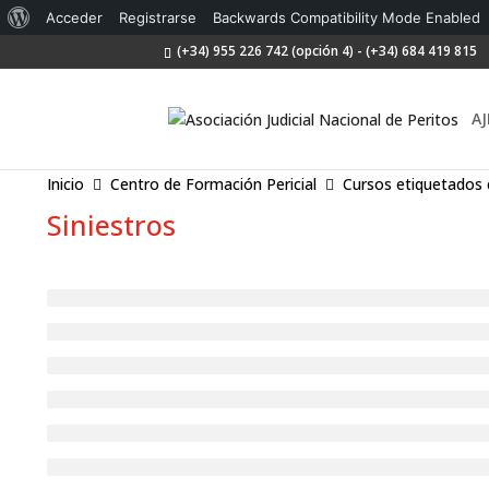
Acerca
Acceder
Registrarse
Backwards Compatibility Mode Enabled
(+34) 955 226 742 (opción 4) - (+34) 684 419 815
de
WordPress
AJ
Inicio
Centro de Formación Pericial
Cursos etiquetados 
Siniestros