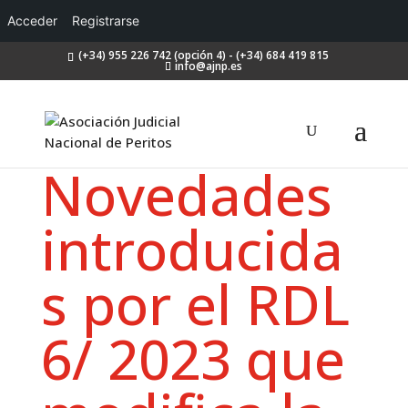
Acceder
Registrarse
(+34) 955 226 742 (opción 4) - (+34) 684 419 815
info@ajnp.es
Novedades
introducida
s por el RDL
6/ 2023 que