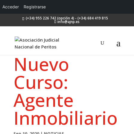
Acceder
Registrarse
(+34) 955 226 742 (opción 4) - (+34) 684 419 815
info@ajnp.es
Nuevo
Curso:
Agente
Inmobiliario
Sep 10, 2020
|
NOTICIAS