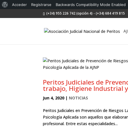
Acerca
Acceder
Registrarse
Backwards Compatibility Mode Enabled
(+34) 955 226 742 (opción 4) - (+34) 684 419 815
de
WordPress
AJ
Peritos Judiciales de Preven
trabajo, Higiene Industrial 
Jun 4, 2020
|
NOTICIAS
Peritos Judiciales en Prevención de Riesgos L
Psicología Aplicada son aquellos que elabora
profesional. Entre estas especialidades...