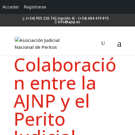
Acceder
Registrarse
(+34) 955 226 742 (opción 4) - (+34) 684 419 815
info@ajnp.es
Colaboració
n entre la
AJNP y el
Perito