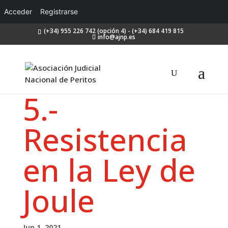
Acceder
Registrarse
(+34) 955 226 742 (opción 4) - (+34) 684 419 815
info@ajnp.es
5.-
Resistencia
en la Ley de
Joule
Jun 1, 2021