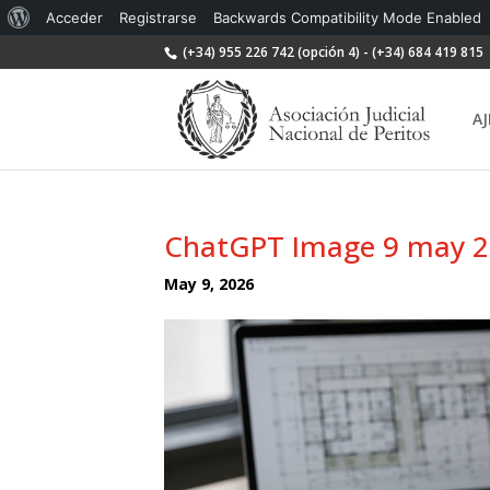
Acerca
Acceder
Registrarse
Backwards Compatibility Mode Enabled
de
(+34) 955 226 742 (opción 4) - (+34) 684 419 815
WordPress
AJ
ChatGPT Image 9 may 2
May 9, 2026