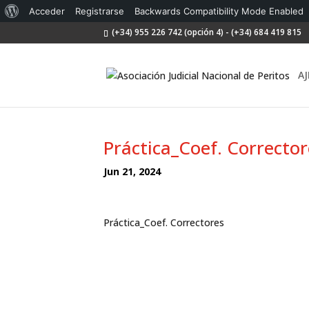
Acerca
Acceder
Registrarse
Backwards Compatibility Mode Enabled
(+34) 955 226 742 (opción 4) - (+34) 684 419 815
de
WordPress
AJ
Práctica_Coef. Corrector
Jun 21, 2024
Práctica_Coef. Correctores