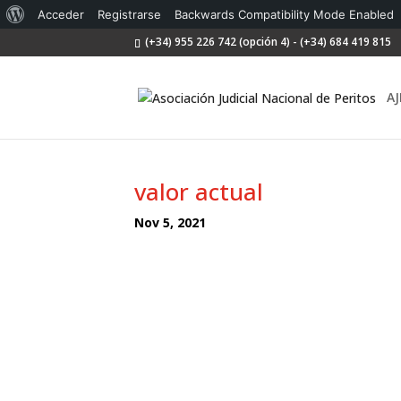
Acerca
Acceder
Registrarse
Backwards Compatibility Mode Enabled
(+34) 955 226 742 (opción 4) - (+34) 684 419 815
de
WordPress
AJ
valor actual
Nov 5, 2021